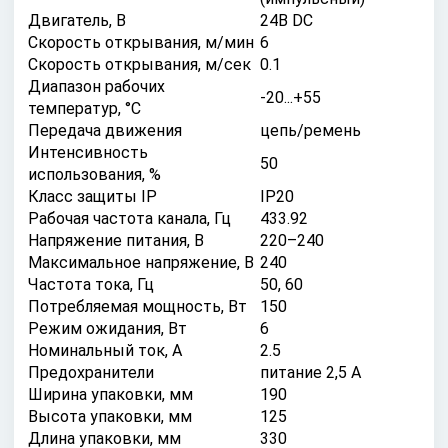
Двигатель, В
24В DC
Скорость открывания, м/мин
6
Скорость открывания, м/сек
0.1
Диапазон рабочих
-20...+55
температур, °С
Передача движения
цепь/ремень
Интенсивность
50
использования, %
Класс защиты IP
IP20
Рабочая частота канала, Гц
433.92
Напряжение питания, В
220–240
Максимальное напряжение, В
240
Частота тока, Гц
50, 60
Потребляемая мощность, Вт
150
Режим ожидания, Вт
6
Номинальный ток, А
2.5
Предохранители
питание 2,5 А
Ширина упаковки, мм
190
Высота упаковки, мм
125
Длина упаковки, мм
330